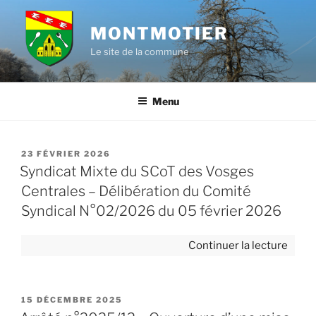
Aller
au
MONTMOTIER
contenu
Le site de la commune
principal
Menu
PUBLIÉ
23 FÉVRIER 2026
LE
Syndicat Mixte du SCoT des Vosges
Centrales – Délibération du Comité
Syndical N°02/2026 du 05 février 2026
de
Continuer la lecture
« Syn
Mixte
du
PUBLIÉ
15 DÉCEMBRE 2025
SCoT
LE