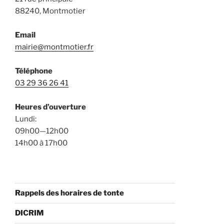
88240, Montmotier
proje
de
Email
prem
mairie@montmotier.fr
modif
simpl
Téléphone
du
03 29 36 26 41
SCoT
des
Heures d’ouverture
Vosg
Lundi:
Centr
09h00—12h00
14h00 à 17h00
Rappels des horaires de tonte
DICRIM