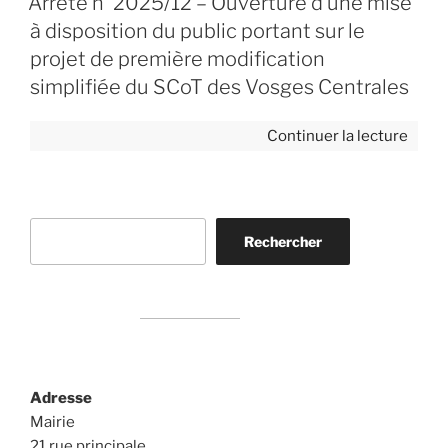
Arrêté n°2025/12 – Ouverture d’une mise
des
à disposition du public portant sur le
Vosg
projet de première modification
Centr
simplifiée du SCoT des Vosges Centrales
–
Délib
de
Continuer la lecture
du
« Arr
Comi
n°20
Syndi
–
N°02
Rechercher
Ouver
du
Rechercher
d’une
05
mise
févri
à
2026 
dispo
du
publi
Adresse
porta
Mairie
sur
21 rue principale
le