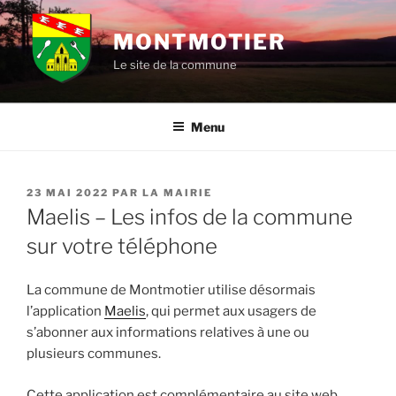
Aller
au
MONTMOTIER
contenu
Le site de la commune
principal
Menu
PUBLIÉ
23 MAI 2022
PAR
LA MAIRIE
LE
Maelis – Les infos de la commune
sur votre téléphone
La commune de Montmotier utilise désormais
l’application
Maelis
, qui permet aux usagers de
s’abonner aux informations relatives à une ou
plusieurs communes.
Cette application est complémentaire au site web