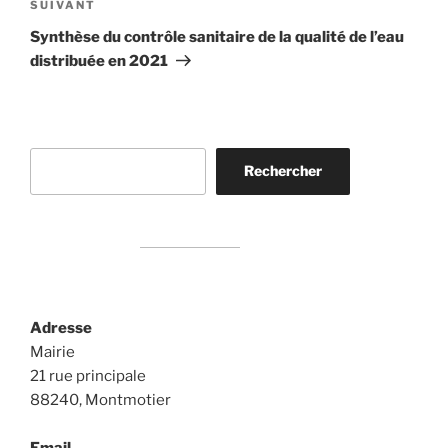
Article
SUIVANT
suivant
Synthèse du contrôle sanitaire de la qualité de l’eau
distribuée en 2021
Rechercher
Rechercher
Adresse
Mairie
21 rue principale
88240, Montmotier
Email