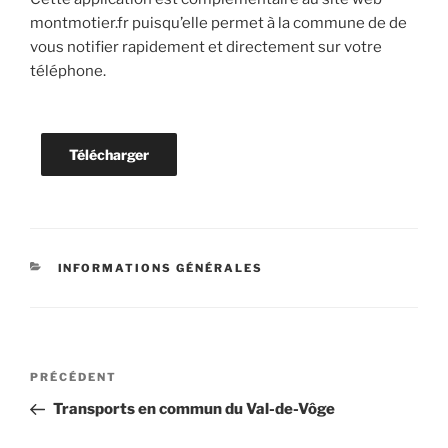
montmotier.fr puisqu’elle permet à la commune de de
vous notifier rapidement et directement sur votre
téléphone.
Télécharger
CATÉGORIES
INFORMATIONS GÉNÉRALES
Navigation
Article
PRÉCÉDENT
de
précédent
Transports en commun du Val-de-Vôge
l’article