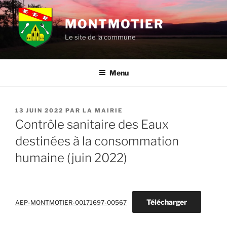
Aller
au
MONTMOTIER
contenu
Le site de la commune
principal
Menu
PUBLIÉ
13 JUIN 2022
PAR
LA MAIRIE
LE
Contrôle sanitaire des Eaux
destinées à la consommation
humaine (juin 2022)
Télécharger
AEP-MONTMOTIER-00171697-00567