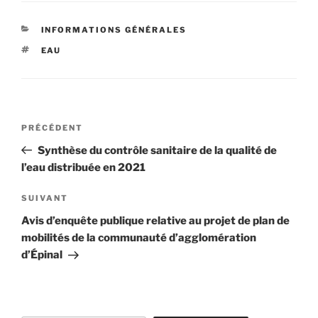
CATÉGORIES
INFORMATIONS GÉNÉRALES
ÉTIQUETTES
EAU
Navigation
Article
PRÉCÉDENT
de
précédent
Synthèse du contrôle sanitaire de la qualité de
l’article
l’eau distribuée en 2021
Article
SUIVANT
suivant
Avis d’enquête publique relative au projet de plan de
mobilités de la communauté d’agglomération
d’Épinal