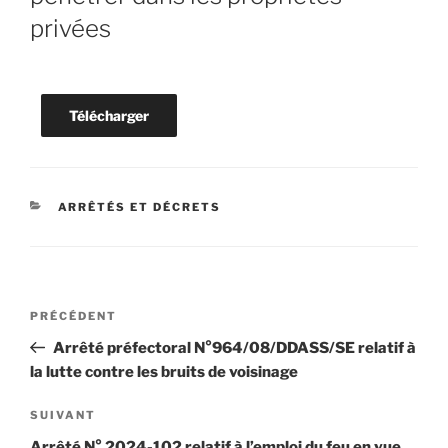
privées
Télécharger
CATÉGORIES
ARRÊTÉS ET DÉCRETS
Navigation
Article
PRÉCÉDENT
de
précédent
Arrêté préfectoral N°964/08/DDASS/SE relatif à
l’article
la lutte contre les bruits de voisinage
Article
SUIVANT
suivant
Arrêté N° 2024-102 relatif à l’emploi du feu en vue