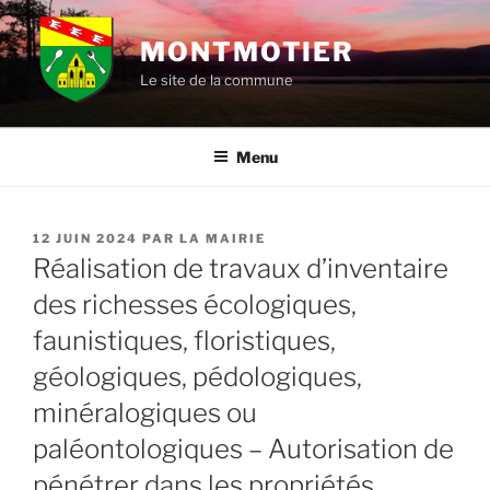
Aller
au
MONTMOTIER
contenu
Le site de la commune
principal
Menu
PUBLIÉ
12 JUIN 2024
PAR
LA MAIRIE
LE
Réalisation de travaux d’inventaire
des richesses écologiques,
faunistiques, floristiques,
géologiques, pédologiques,
minéralogiques ou
paléontologiques – Autorisation de
pénétrer dans les propriétés