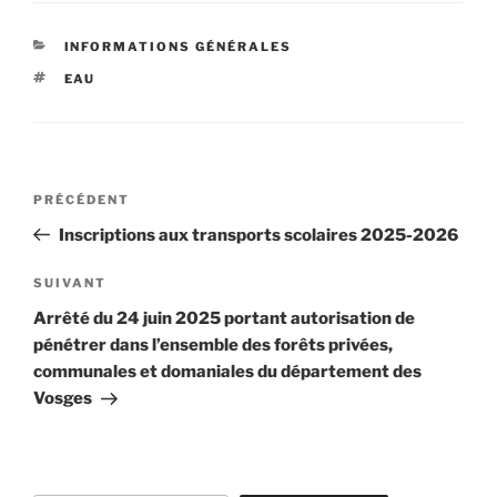
CATÉGORIES
INFORMATIONS GÉNÉRALES
ÉTIQUETTES
EAU
Navigation
Article
PRÉCÉDENT
de
précédent
Inscriptions aux transports scolaires 2025-2026
l’article
Article
SUIVANT
suivant
Arrêté du 24 juin 2025 portant autorisation de
pénétrer dans l’ensemble des forêts privées,
communales et domaniales du département des
Vosges