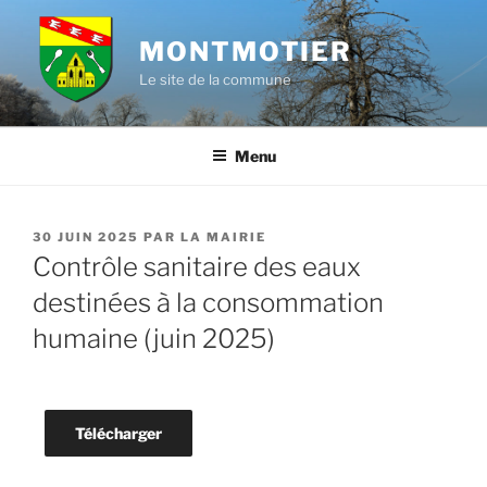
Aller
au
MONTMOTIER
contenu
Le site de la commune
principal
Menu
PUBLIÉ
30 JUIN 2025
PAR
LA MAIRIE
LE
Contrôle sanitaire des eaux
destinées à la consommation
humaine (juin 2025)
Télécharger