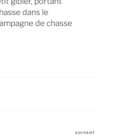
it gibier, portant
chasse dans le
Campagne de chasse
SUIVANT
Article