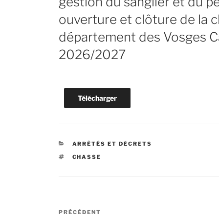
gestion du sanglier et du pet
ouverture et clôture de la 
département des Vosges 
2026/2027
Télécharger
CATÉGORIES
ARRÊTÉS ET DÉCRETS
ÉTIQUETTES
CHASSE
Navigation
Article
PRÉCÉDENT