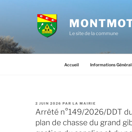
Aller
au
contenu
MONTMOT
principal
Le site de la commune
Accueil
Informations Général
PUBLIÉ
2 JUIN 2026
PAR
LA MAIRIE
LE
Arrêté n°149/2026/DDT du 
plan de chasse du grand gib