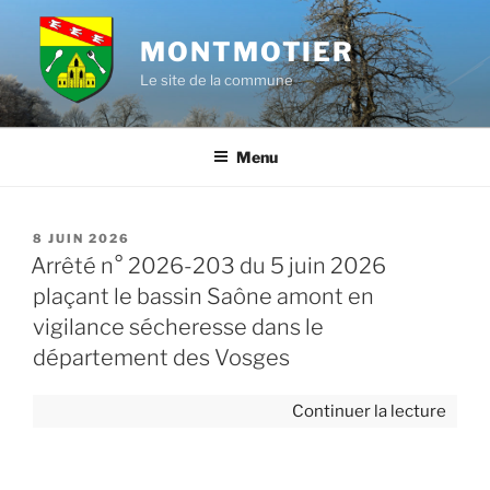
Aller
au
MONTMOTIER
contenu
Le site de la commune
principal
Menu
PUBLIÉ
8 JUIN 2026
LE
Arrêté n° 2026-203 du 5 juin 2026
plaçant le bassin Saône amont en
vigilance sécheresse dans le
département des Vosges
de
Continuer la lecture
« Arr
n°
2026