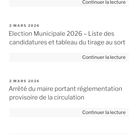
de
Continuer la lecture
de
« Arr
chas
n°
du
2025
grand
PUBLIÉ
2 MARS 2026
047
LE
Election Municipale 2026 – Liste des
gibier
relati
et
candidatures et tableau du tirage au sort
à
aux
l’emp
plans
de
Continuer la lecture
du
de
« Elec
feu
gesti
Munic
en
du
2026
PUBLIÉ
2 MARS 2026
vue
sangl
–
LE
Arrêté du maire portant réglementation
de
et
Liste
provisoire de la circulation
la
du
des
préve
petit
candi
de
Continuer la lecture
du
gibier
et
« Arr
risqu
porta
table
du
d’inc
ouver
du
maire
de
et