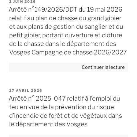
PUBLIÉ
2 JUIN 2026
203
LE
Arrêté n°149/2026/DDT du 19 mai 2026
du
relatif au plan de chasse du grand gibier
5
et aux plans de gestion du sanglier et du
juin
petit gibier, portant ouverture et clôture
2026
de la chasse dans le département des
plaça
le
Vosges Campagne de chasse 2026/2027
bassi
Saôn
de
Continuer la lecture
amon
« Arr
en
n°14
vigil
du
PUBLIÉ
27 AVRIL 2026
séch
19
LE
Arrêté n° 2025-047 relatif à l’emploi du
dans
mai
feu en vue de la prévention du risque
le
2026
d’incendie de forêt et de végétaux dans
dépa
relati
le département des Vosges
des
au
Vosge
plan