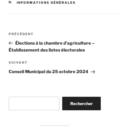
CATÉGORIES
INFORMATIONS GÉNÉRALES
Navigation
Article
PRÉCÉDENT
de
précédent
Élections à la chambre d’agriculture –
l’article
Établissement des listes électorales
Article
SUIVANT
suivant
Conseil Municipal du 25 octobre 2024
Rechercher
Rechercher