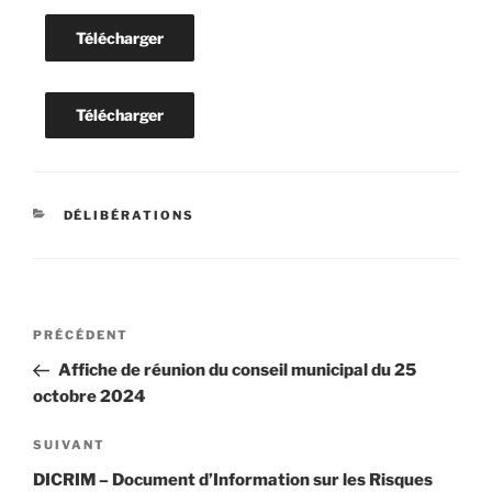
Télécharger
Télécharger
CATÉGORIES
DÉLIBÉRATIONS
Navigation
Article
PRÉCÉDENT
de
précédent
Affiche de réunion du conseil municipal du 25
l’article
octobre 2024
Article
SUIVANT
suivant
DICRIM – Document d’Information sur les Risques