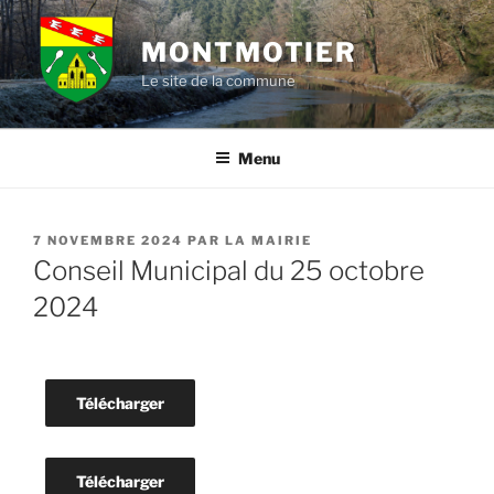
Aller
au
MONTMOTIER
contenu
Le site de la commune
principal
Menu
PUBLIÉ
7 NOVEMBRE 2024
PAR
LA MAIRIE
LE
Conseil Municipal du 25 octobre
2024
Télécharger
Télécharger